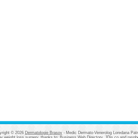
yright © 2026
Dermatologie Brasov
- Medic Dermato-Venerolog Loredana Patr
by
weight loss surgery
, thanks to:
Business Web Directory
,
JDis.co
and
raspb