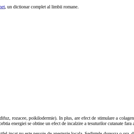
net
, un dictionar complet al limbii romane.
fuz, rozacee, poikilodermie). In plus, are efect de stimulare a colagenul
orbtia energiei se obtine un efect de incalzire a tesuturilor cutanate far
 astfel incat nu este nevoie de anestezie locala. Sedintele dureaza o ora, 