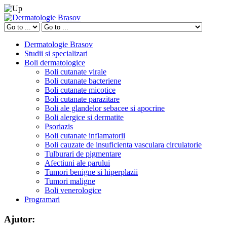
Dermatologie Brasov
Studii si specializari
Boli dermatologice
Boli cutanate virale
Boli cutanate bacteriene
Boli cutanate micotice
Boli cutanate parazitare
Boli ale glandelor sebacee si apocrine
Boli alergice si dermatite
Psoriazis
Boli cutanate inflamatorii
Boli cauzate de insuficienta vasculara circulatorie
Tulburari de pigmentare
Afectiuni ale parului
Tumori benigne si hiperplazii
Tumori maligne
Boli venerologice
Programari
Ajutor: