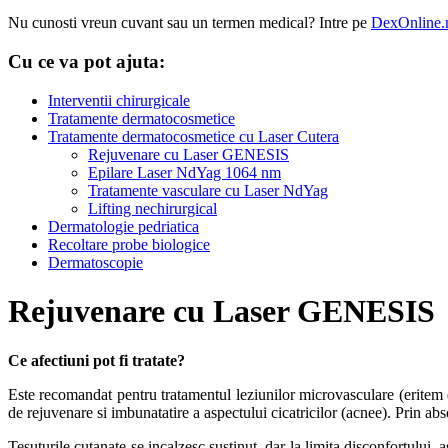
Nu cunosti vreun cuvant sau un termen medical? Intre pe
DexOnline.
Cu ce va pot ajuta:
Interventii chirurgicale
Tratamente dermatocosmetice
Tratamente dermatocosmetice cu Laser Cutera
Rejuvenare cu Laser GENESIS
Epilare Laser NdYag 1064 nm
Tratamente vasculare cu Laser NdYag
Lifting nechirurgical
Dermatologie pedriatica
Recoltare probe biologice
Dermatoscopie
Rejuvenare cu Laser GENESIS
Ce afectiuni pot fi tratate?
Este recomandat pentru tratamentul leziunilor microvasculare (eritem di
de rejuvenare si imbunatatire a aspectului cicatricilor (acnee). Prin abs
Tesuturile cutanate se incalzesc sustinut, dar la limita disconfortului,