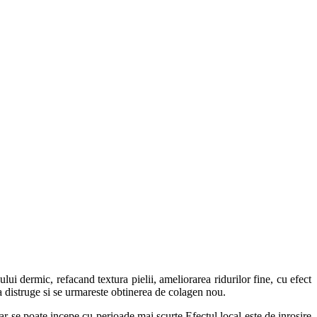
ui dermic, refacand textura pielii, ameliorarea ridurilor fine, cu efect
a a distruge si se urmareste obtinerea de colagen nou.
dar se poate incepe cu perioade mai scurte.Efectul local este de inrosire